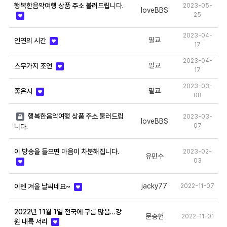
행복한음악여행 상품 주소 불러드립니다.
2023-05-
loveBBS
25
2023-04-
필교
인연의 시간
17
2023-04-
필교
스무가지 조언
17
2023-03-
필교
좋은시
08
행복한음악여행 상품 주소 불러드립
2023-03-
loveBBS
07
니다.
이 방송을 들으면 마음이 차분해집니다.
2023-02-
유민수
03
jacky77
2022-11-07
이젠 겨울 날씨네요~
2022년 11월 1일 전국에 구름 많음…강
문승헌
2022-11-01
원 내륙 서리