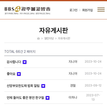
로그인
회원가입
자유게시판
열린마당
자유게시판
TOTAL 66건
2 페이지
지니야
2023-10-24
감사합니다
지니야
2023-10-24
좋아요
경월
2023-09-12
선망부모천도재 법회 알림
2023-07-
이하나
언제 들어도 좋은 명언 한구절
13