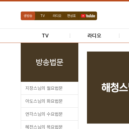
생방송
TV
라디오
편성표
TV
라디오
방송법문
지장스님의 월요법문
아도스님의 화요법문
연각스님의 수요법문
혜전스님의 목요법문