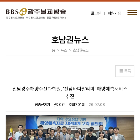
로그인
회원가입
호남권뉴스
뉴스
호남권뉴스
목록
전남광주해양수산과학원, '전남바다알리미' 해양예측서비스
추진
정종신기자
0건
조회
701회
26.07.08