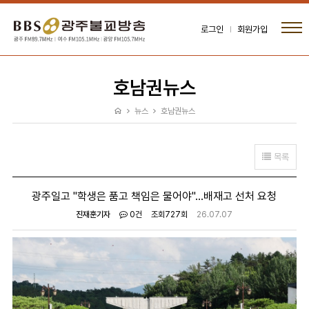
로그인
회원가입
호남권뉴스
뉴스
호남권뉴스
목록
광주일고 "학생은 품고 책임은 물어야"...배재고 선처 요청
진재훈기자
0건
조회
727회
26.07.07