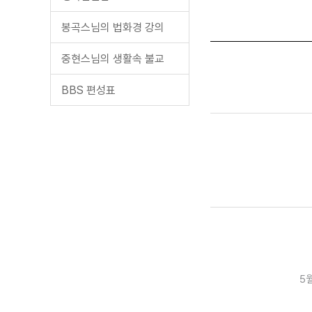
봉곡스님의 법화경 강의
중현스님의 생활속 불교
BBS 편성표
5