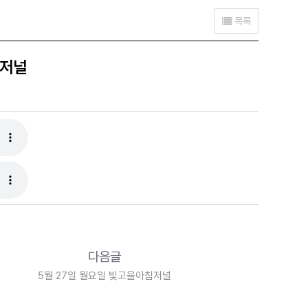
목록
침저널
다음글
5월 27일 월요일 빛고을아침저널