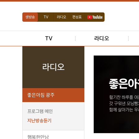
생방송
TV
라디오
편성표
TV
라디오
라디오
좋은아침 광주
프로그램 메인
지난방송듣기
행복한만남