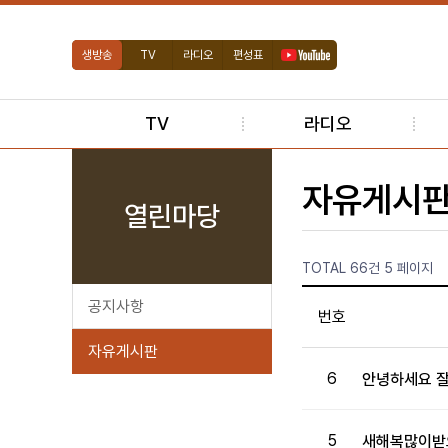
생방송
TV
라디오
편성표
TV
라디오
자유게시
열린마당
TOTAL 66건
5 페이지
공지사항
번호
자유게시판
6
안녕하세요 잘
5
새해복많이