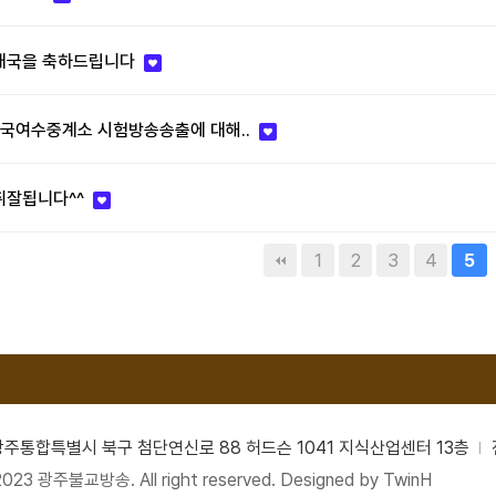
 개국을 축하드립니다
국여수중계소 시험방송송출에 대해..
취잘됩니다^^
1
2
3
4
5
남광주통합특별시 북구 첨단연신로 88 허드슨 1041 지식산업센터 13층
2023 광주불교방송. All right reserved. Designed by
TwinH