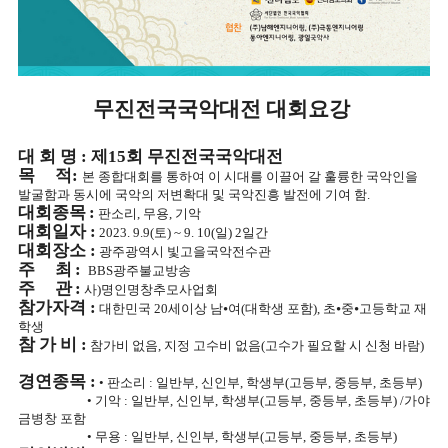
무진전국국악대전 대회요강
대 회 명
:
제
15
회 무진전국국악대전
목 적
:
본 종합대회를 통하여 이 시대를 이끌어 갈 훌륭한 국악인을
발굴함과 동시에 국악의 저변확대 및 국악진흥 발전에 기여 함
.
대회종목
:
판소리
,
무용
,
기악
대회일자
:
2023. 9.9(
토
) ~ 9. 10(
일
) 2
일간
대회장소
:
광주광역시 빛고을국악전수관
주 최
:
BBS
광주불교방송
주 관
:
사
)
명인명창추모사업회
참가자격
:
대한민국
20
세이상 남
⦁
여
(
대학생 포함
),
초
⦁
중
⦁
고등학교 재
학생
참 가 비
:
참가비 없음
,
지정 고수비 없음
(
고수가 필요할 시 신청 바람
)
경연종목
:
•
판소리
:
일반부
,
신인부
,
학생부
(
고등부
,
중등부
,
초등부
)
•
기악
:
일반부
,
신인부
,
학생부
(
고등부
,
중등부
,
초등부
) /
가야
금병창 포함
•
무용
:
일반부
,
신인부
,
학생부
(
고등부
,
중등부
,
초등부
)