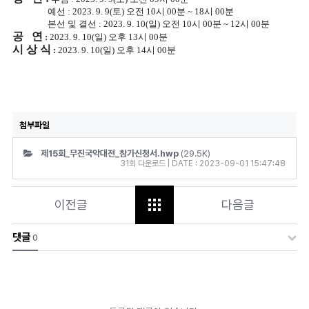
예선
: 2023. 9. 9(
토
)
오전
10
시
00
분
~ 18
시
00
분
본선 및 결선
: 2023. 9. 10(
일
)
오전
10
시
00
분
~ 12
시
00
분
공 연
:
2023. 9. 10(
일
)
오후
13
시
00
분
시 상 식
:
2023. 9. 10(
일
)
오후
14
시
00
분
첨부파일
제15회_무진국악대전_참가신청서.hwp
(29.5K)
31회 다운로드 | DATE : 2023-09-01 15:47:48
이전글
다음글
댓글
0