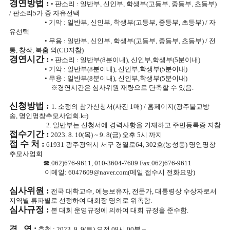
경연방법
:
•
판소리
:
일반부
,
신인부
,
학생부
(
고등부
,
중등부
,
초등부
)
/
판소리
5
가 중 자유선택
•
기악
:
일반부
,
신인부
,
학생부
(
고등부
,
중등부
,
초등부
) /
자
유선택
•
무용
:
일반부
,
신인부
,
학생부
(
고등부
,
중등부
,
초등부
) /
전
통
,
창작
,
북춤 외
(
CD
지참
)
경연시간
:
•
판소리
:
일반부
(8
분이내
),
신인부
,
학생부
(5
분이내
)
•
기악
:
일반부
(8
분이내
),
신인부
,
학생부
(5
분이내
)
•
무용
:
일반부
(8
분이내
),
신인부
,
학생부
(5
분이내
)
※
경연시간은 심사위원 재량으로 단축할 수 있음
.
신청방법
:
1.
소정의 참가신청서
(
사진
1
매
) /
홈페이지
(
광주불교방
송
,
명인명창추모사업회
.kr)
2.
일반부는 신청서에 경력사항을 기재하고 주민등록증 지참
접수기간
:
2023. 8. 10(
목
) ~ 9. 8(
금
)
오후
5
시 까지
접 수 처
:
61931
광주광역시 서구 경열로
64, 302
호
(
농성동
)
명인명창
추모사업회
☎
.062)676-9611, 010-3604-7609 Fax.062)676-9611
이메일
:
6047609@naver.com
(
메일 접수시 전화요망
)
심사위원
:
전국 대학교수
,
예능보유자
,
전문가
,
대통령상 수상자로서
지역별 류파별로 선정하여 대회장 명의로 위촉함
.
심사규정
:
본 대회 운영규정에 의하여 대회 규정을 준수함
.
경 연
:
추첨
: 2023. 9. 9(
토
)
오전
09
시
00
분
~