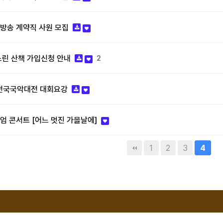
방송 계약직 사원 모집
 느린 산책 가입신청 안내
2
진전국국악대전 대회요강
미엄 콘서트 [어느 멋진 가을날에]
1
2
3
4