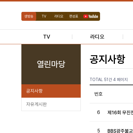
생방송
TV
라디오
편성표
TV
라디오
공지사항
열린마당
TOTAL 51건
4 페이지
공지사항
번호
자유게시판
6
제16회 무
5
BBS광주불교