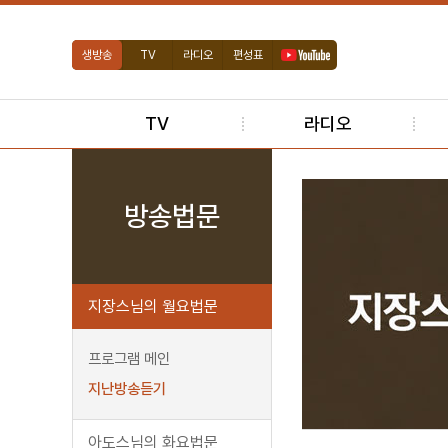
생방송
TV
라디오
편성표
TV
라디오
방송법문
지장스님의 월요법문
프로그램 메인
지난방송듣기
아도스님의 화요법문