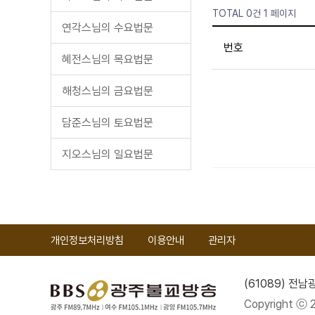
TOTAL 0건
1 페이지
연각스님의 수요법문
번호
혜전스님의 목요법문
해청스님의 금요법문
담준스님의 토요법문
지오스님의 일요법문
개인정보처리방침
이용안내
관리자
(61089) 전
Copyright ⓒ 