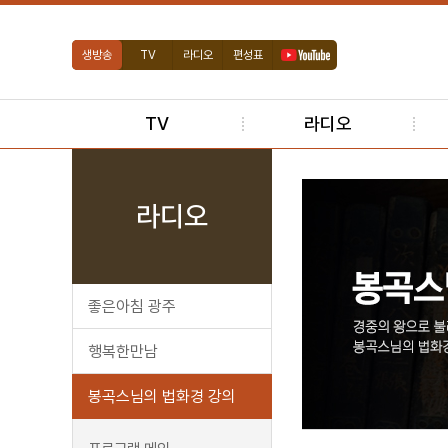
생방송
TV
라디오
편성표
TV
라디오
라디오
좋은아침 광주
행복한만남
봉곡스님의 법화경 강의