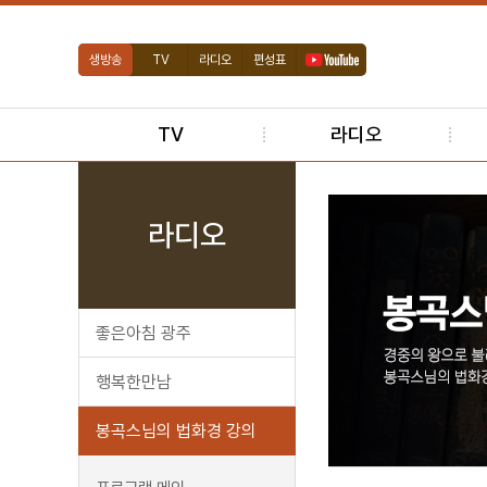
생방송
TV
라디오
편성표
TV
라디오
라디오
좋은아침 광주
행복한만남
봉곡스님의 법화경 강의