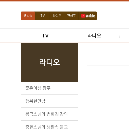
생방송
TV
라디오
편성표
TV
라디오
라디오
좋은아침 광주
행복한만남
봉곡스님의 법화경 강의
중현스님의 생활속 불교