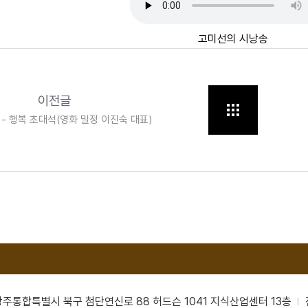
고미선의 시낭송
이전글
05 - 행복 초대석(영화 밀정 이진숙 대표)
남광주통합특별시 북구 첨단연신로 88 허드슨 1041 지식산업센터 13층