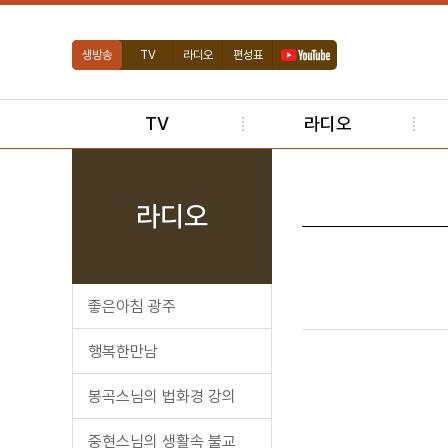
생방송
TV
라디오
편성표
TV
라디오
라디오
좋은아침 광주
행복한만남
봉곡스님의 법화경 강의
중현스님의 생활속 불교