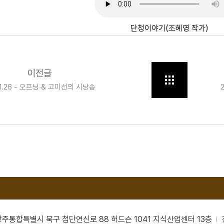
단청이야기(조혜영 작가)
이전글
01.26 - 오프닝 & 고미선의 시낭송
남광주통합특별시 북구 첨단연신로 88 허드슨 1041 지식산업센터 13층