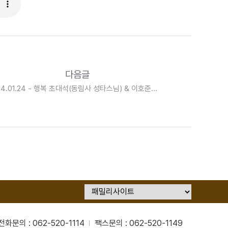
다음글
24.01.24 - 행복 초대석(동림사 성타스님) & 이호준의
행복편지
전화문의 : 062-520-1114
팩스문의 : 062-520-1149