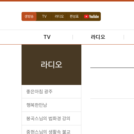
생방송
TV
라디오
편성표
TV
라디오
라디오
좋은아침 광주
행복한만남
봉곡스님의 법화경 강의
중현스님의 생활속 불교