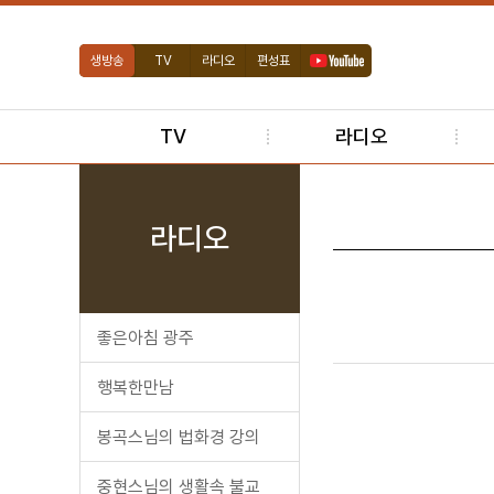
생방송
TV
라디오
편성표
TV
라디오
라디오
좋은아침 광주
행복한만남
봉곡스님의 법화경 강의
중현스님의 생활속 불교