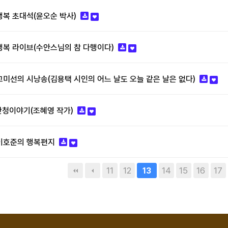
 - 행복 초대석(윤오순 박사)
 - 행복 라이브(수안스님의 참 다행이다)
 - 고미선의 시낭송(김용택 시인의 어느 날도 오늘 같은 날은 없다)
 - 단청이야기(조혜영 작가)
 - 이호준의 행복편지
맨끝
11
12
14
15
16
17
13