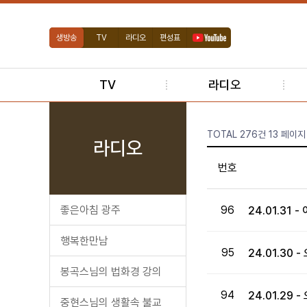
생방송
TV
라디오
편성표
TV
라디오
TOTAL 276건
13 페이지
라디오
번호
좋은아침 광주
96
24.01.31
행복한만남
95
24.01.30
봉곡스님의 법화경 강의
94
24.01.29 
중현스님의 생활속 불교