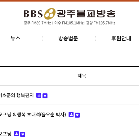
뉴스
방송법문
후원안내
제목
 - 이호준의 행복편지
 - 오프닝 & 행복 초대석(윤오순 박사)
- 오프닝