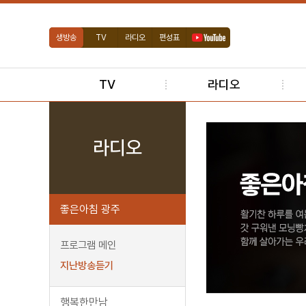
생방송
TV
라디오
편성표
TV
라디오
라디오
좋은아침 광주
프로그램 메인
지난방송듣기
행복한만남