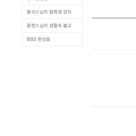
봉곡스님의 법화경 강의
중현스님의 생활속 불교
BBS 편성표