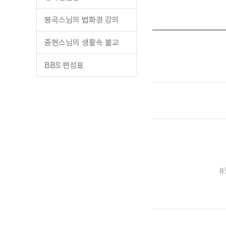
봉곡스님의 법화경 강의
중현스님의 생활속 불교
BBS 편성표
8