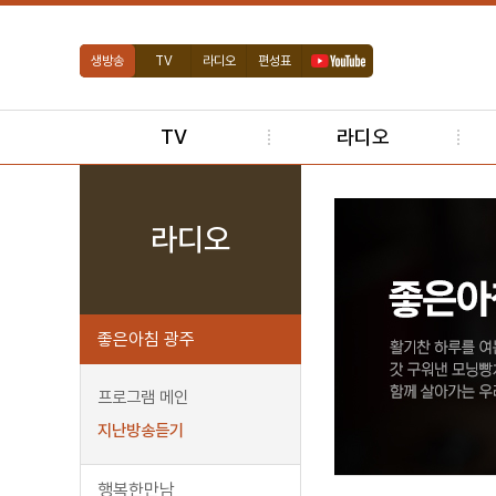
생방송
TV
라디오
편성표
TV
라디오
라디오
좋은아침 광주
프로그램 메인
지난방송듣기
행복한만남