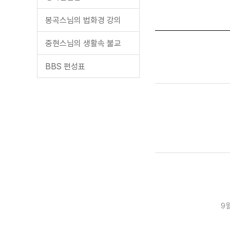
봉곡스님의 법화경 강의
중현스님의 생활속 불교
BBS 편성표
9