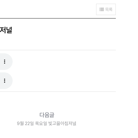
목록
침저널
다음글
9월 22일 목요일 빛고을아침저널