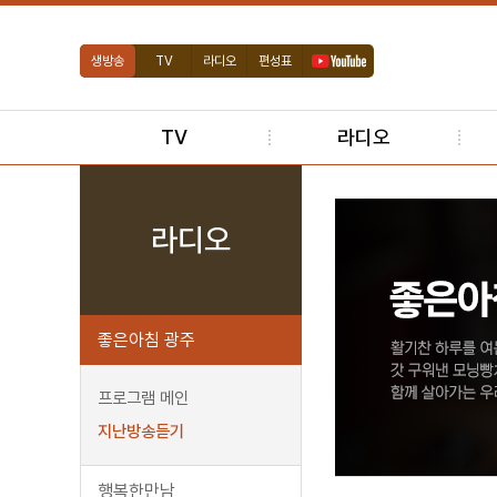
생방송
TV
라디오
편성표
TV
라디오
라디오
좋은아침 광주
프로그램 메인
지난방송듣기
행복한만남