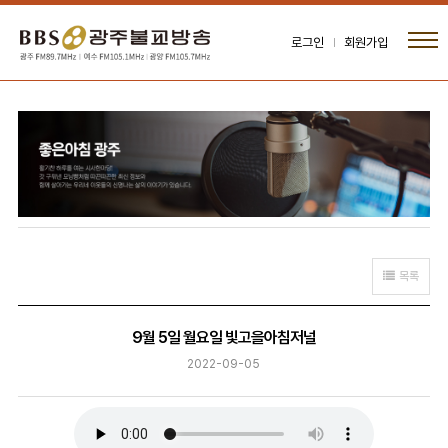
로그인
회원가입
목록
9월 5일 월요일 빛고을아침저널
2022-09-05