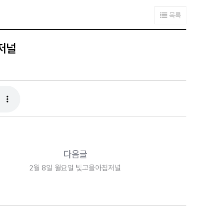
목록
저널
다음글
2월 8일 월요일 빛고을아침저널