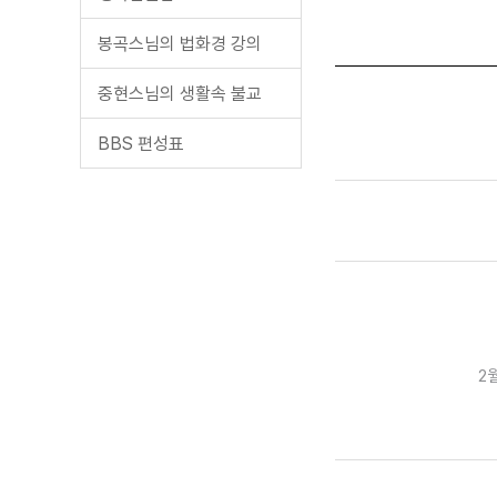
봉곡스님의 법화경 강의
중현스님의 생활속 불교
BBS 편성표
2