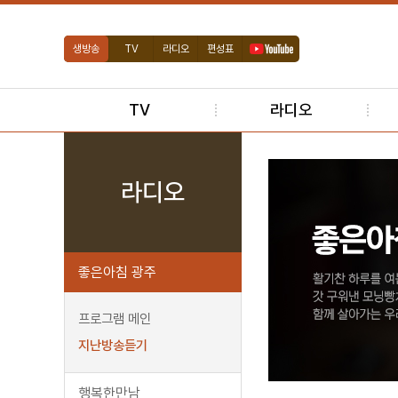
생방송
TV
라디오
편성표
TV
라디오
라디오
좋은아침 광주
프로그램 메인
지난방송듣기
행복한만남