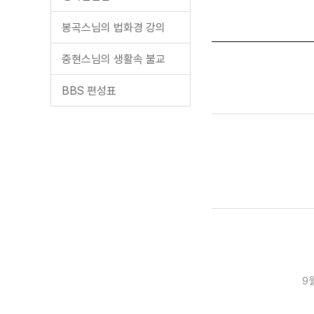
봉곡스님의 법화경 강의
중현스님의 생활속 불교
BBS 편성표
9