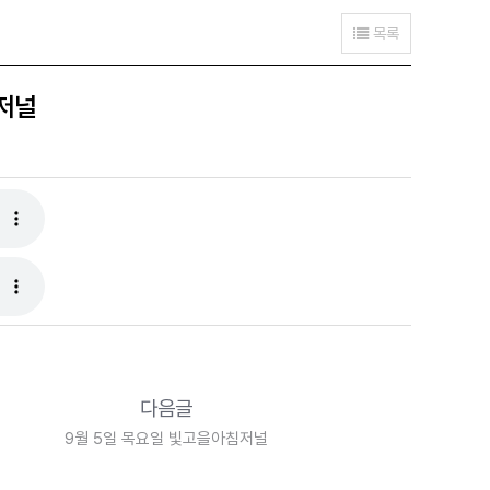
목록
저널
다음글
9월 5일 목요일 빛고을아침저널