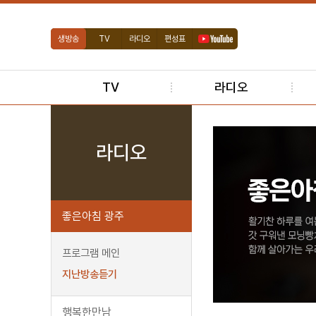
생방송
TV
라디오
편성표
TV
라디오
라디오
좋은아침 광주
프로그램 메인
지난방송듣기
행복한만남