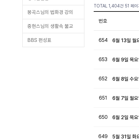
TOTAL 1,404건
51 페이
봉곡스님의 법화경 강의
번호
중현스님의 생활속 불교
BBS 편성표
654
6월 13일 
653
6월 9일 목
652
6월 8일 수
651
6월 7일 월
650
6월 2일 목
649
5월 31일 