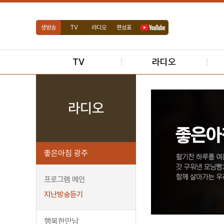
생방송
TV
라디오
편성표
TV
라디오
라디오
좋은아침 광주
프로그램 메인
지난방송듣기
행복한만남