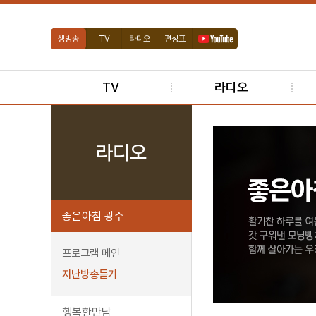
생방송
TV
라디오
편성표
TV
라디오
라디오
좋은아침 광주
프로그램 메인
지난방송듣기
행복한만남