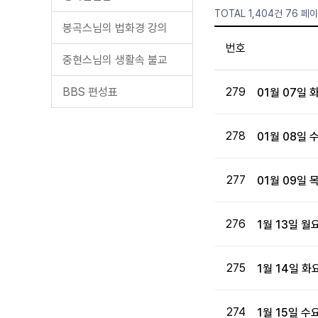
TOTAL 1,404건
76 페
봉곡스님의 법화경 강의
번호
중현스님의 생활속 불교
BBS 편성표
279
01월 07일
278
01월 08일
277
01월 09일
276
1월 13일 
275
1월 14일 
274
1월 15일 